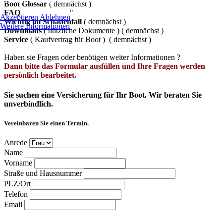
mehr alle Funktionalitäten der Seite zur Verfügung stehen.
Boot Glossar
( demnächst )
FAQ
"
Akzeptieren
Ablehnen
Wichtig im Schadenfall
( demnächst )
Weitere Informationen
Downloads
( nützliche Dokumente ) ( demnächst )
Service
( Kaufvertrag für Boot ) ( demnächst )
Haben sie Fragen oder benötigen weiter Informationen ?
Dann bitte das Formular ausfüllen und Ihre Fragen werden
persönlich bearbeitet.
Sie suchen eine Versicherung für Ihr Boot. Wir beraten Sie
unverbindlich.
Vereinbaren Sie einen Termin.
Anrede
Name
Vorname
Straße und Hausnummer
PLZ/Ort
Telefon
Email