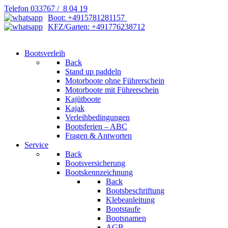
Telefon 033767 / 8 04 19
Boot: +4915781281157
KFZ/Garten: +491776238712
Bootsverleih
Back
Stand up paddeln
Motorboote ohne Führerschein
Motorboote mit Führerschein
Kajütboote
Kajak
Verleihbedingungen
Bootsferien – ABC
Fragen & Antworten
Service
Back
Bootsversicherung
Bootskennzeichnung
Back
Bootsbeschriftung
Klebeanleitung
Bootstaufe
Bootsnamen
AGB