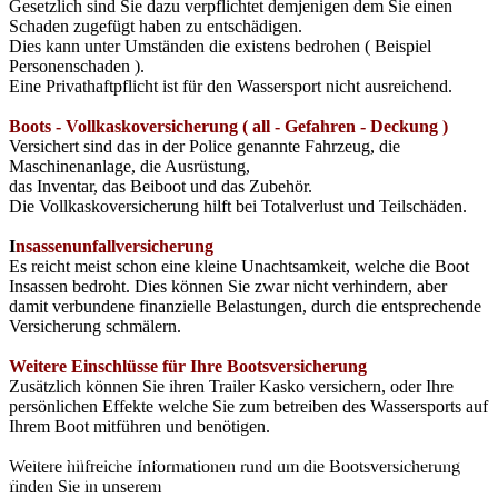
Gesetzlich sind Sie dazu verpflichtet demjenigen dem Sie einen
Schaden zugefügt haben zu entschädigen.
Dies kann unter Umständen die existens bedrohen ( Beispiel
Personenschaden ).
Eine Privathaftpflicht ist für den Wassersport
nicht ausreichend.
Boots - Vollkaskoversicherung ( all - Gefahren - Deckung )
Versichert sind das in der Police genannte Fahrzeug, die
Maschinenanlage, die Ausrüstung,
das Inventar, das Beiboot und das Zubehör.
Die Vollkaskoversicherung hilft bei Totalverlust und Teilschäden.
I
nsassenunfallversicherung
Es reicht meist schon eine kleine Unachtsamkeit, welche die Boot
Insassen bedroht. Dies können Sie zwar nicht verhindern, aber
damit verbundene finanzielle Belastungen, durch die entsprechende
Versicherung schmälern.
Weitere Einschlüsse für Ihre Bootsversicherung
Zusätzlich können Sie ihren Trailer Kasko versichern, oder Ihre
persönlichen Effekte welche Sie zum betreiben des Wassersports auf
Ihrem Boot mitführen und benötigen.
Wir nutzen Cookies auf unserer Website. Wir verwenden keine Tracki
Cookies. Sie können selbst entscheiden, ob Sie die Cookies zulassen
Weitere hilfreiche Informationen rund um die Bootsversicherung
möchten. Bitte beachten Sie, dass bei einer Ablehnung womöglich nich
finden Sie in unserem