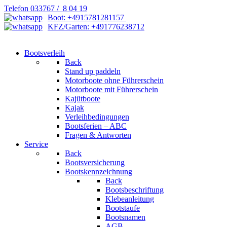
Telefon 033767 / 8 04 19
Boot: +4915781281157
KFZ/Garten: +491776238712
Bootsverleih
Back
Stand up paddeln
Motorboote ohne Führerschein
Motorboote mit Führerschein
Kajütboote
Kajak
Verleihbedingungen
Bootsferien – ABC
Fragen & Antworten
Service
Back
Bootsversicherung
Bootskennzeichnung
Back
Bootsbeschriftung
Klebeanleitung
Bootstaufe
Bootsnamen
AGB