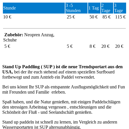
3 -5
2
3
Stunde
1 Tag
Stunden
Tage
Tage
10 €
25 €
50 €
85 €
115 €
Zubehör:
Neopren Anzug,
Schuhe
5 €
5 €
8 €
20 €
20 €
Stand Up Paddling ( SUP ) ist die neue Trendsportart aus den
USA,
bei der ihr euch stehend auf einem speziellen Surfboard
fortbewegt und zum Antrieb ein Paddel verwendet.
Bei uns könnt Ihr SUP als entspannte Ausflugsmöglichkeit und Fun
mit Freunden und Familie erleben.
Spaß haben, und die Natur genießen, mit einigen Paddelschlägen
den stressigen Arbeitstag vergessen , entschleunigen und die
Schönheit der Fluß - und Seelandschäft genießen.
Stand up paddeln ist schnell zu lernen, im Vergleich zu anderen
Wassersportarten ist SUP altersunabhängig.