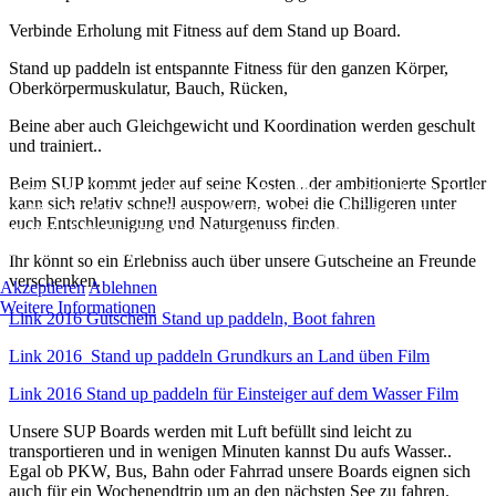
Verbinde Erholung mit Fitness auf dem Stand up Board.
Stand up paddeln ist entspannte Fitness für den ganzen Körper,
Oberkörpermuskulatur, Bauch, Rücken,
Beine aber auch Gleichgewicht und Koordination werden geschult
und trainiert..
Beim SUP kommt jeder auf seine Kosten...der ambitionierte Sportler
Wir nutzen Cookies auf unserer Website. Wir verwenden keine Tracki
kann sich relativ schnell auspowern, wobei die Chilligeren unter
Cookies. Sie können selbst entscheiden, ob Sie die Cookies zulassen
euch Entschleunigung und Naturgenuss finden.
möchten. Bitte beachten Sie, dass bei einer Ablehnung womöglich nich
mehr alle Funktionalitäten der Seite zur Verfügung stehen.
Ihr könnt so ein Erlebniss auch über unsere Gutscheine an Freunde
verschenken.
Akzeptieren
Ablehnen
Weitere Informationen
Link 2016 Gutschein Stand up paddeln, Boot fahren
Link 2016 Stand up paddeln
Gru
ndkurs
an Land üben Film
Link 2016 Stand up paddeln für Einsteiger auf dem Wasser Film
Unsere SUP Boards werden mit Luft befüllt sind leicht zu
transportieren und in wenigen Minuten kannst Du aufs Wasser..
Egal ob PKW, Bus, Bahn oder Fahrrad unsere Boards eignen sich
auch für ein Wochenendtrip um an den nächsten See zu fahren.