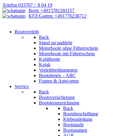
Telefon 033767 / 8 04 19
Boot: +4915781281157
KFZ/Garten: +491776238712
Bootsverleih
Back
Stand up paddeln
Motorboote ohne Führerschein
Motorboote mit Führerschein
Kajütboote
Kajak
Verleihbedingungen
Bootsferien – ABC
Fragen & Antworten
Service
Back
Bootsversicherung
Bootskennzeichnung
Back
Bootsbeschriftung
Klebeanleitung
Bootstaufe
Bootsnamen
AGB