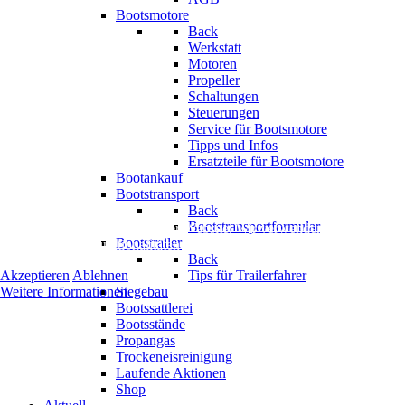
Bootsmotore
Back
Werkstatt
Motoren
Propeller
Schaltungen
Steuerungen
Service für Bootsmotore
Tipps und Infos
Ersatzteile für Bootsmotore
Bootankauf
Bootstransport
Back
Bootstransportformular
Wir nutzen Cookies auf unserer Website. Wir verwenden keine Tracking
Bootstrailer
nicht mehr alle Funktionalitäten der Seite zur Verfügung stehen.
Back
Akzeptieren
Ablehnen
Tips für Trailerfahrer
Weitere Informationen
Stegebau
Bootssattlerei
Bootsstände
Propangas
Trockeneisreinigung
Laufende Aktionen
Shop