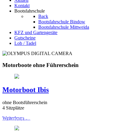
Aktuell
Kontakt
Bootsfahrschule
Back
Bootsfahrschule Bindow
Bootsfahrschule Mittweida
KFZ und Gartengeräte
Gutscheine
Lob / Tadel
Motorboote ohne Führerschein
Motorboot Ibis
ohne Bootsführerschein
4 Sitzplätze
Weiterlesen …
Wir nutzen Cookies auf unserer Website. Wir verwenden keine Tracki
Cookies. Sie können selbst entscheiden, ob Sie die Cookies zulassen
möchten. Bitte beachten Sie, dass bei einer Ablehnung womöglich nich