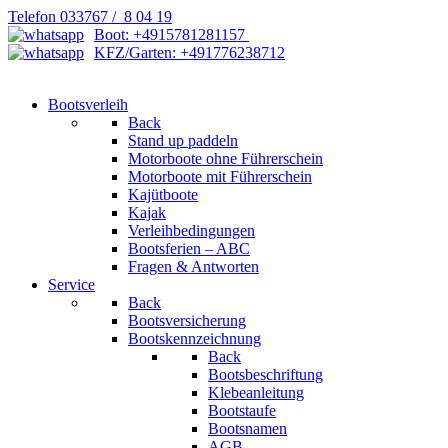
Telefon 033767 / 8 04 19
Boot: +4915781281157
KFZ/Garten: +491776238712
Bootsverleih
Back
Stand up paddeln
Motorboote ohne Führerschein
Motorboote mit Führerschein
Kajütboote
Kajak
Verleihbedingungen
Bootsferien – ABC
Fragen & Antworten
Service
Back
Bootsversicherung
Bootskennzeichnung
Back
Bootsbeschriftung
Klebeanleitung
Bootstaufe
Bootsnamen
AGB