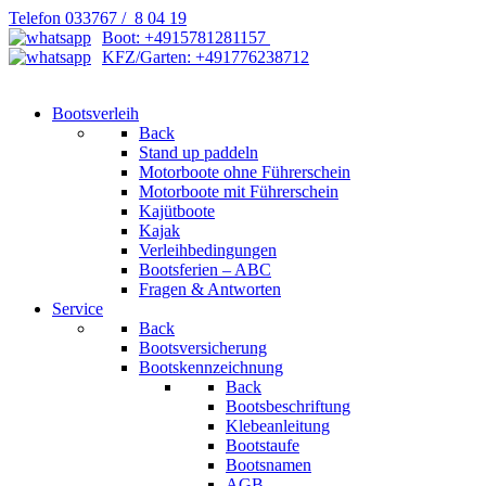
Telefon 033767 / 8 04 19
Boot: +4915781281157
KFZ/Garten: +491776238712
Bootsverleih
Back
Stand up paddeln
Motorboote ohne Führerschein
Motorboote mit Führerschein
Kajütboote
Kajak
Verleihbedingungen
Bootsferien – ABC
Fragen & Antworten
Service
Back
Bootsversicherung
Bootskennzeichnung
Back
Bootsbeschriftung
Klebeanleitung
Bootstaufe
Bootsnamen
AGB