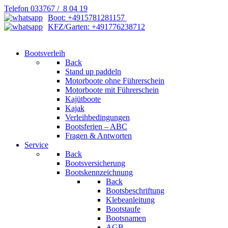
Telefon 033767 / 8 04 19
Boot: +4915781281157
KFZ/Garten: +491776238712
Bootsverleih
Back
Stand up paddeln
Motorboote ohne Führerschein
Motorboote mit Führerschein
Kajütboote
Kajak
Verleihbedingungen
Bootsferien – ABC
Fragen & Antworten
Service
Back
Bootsversicherung
Bootskennzeichnung
Back
Bootsbeschriftung
Klebeanleitung
Bootstaufe
Bootsnamen
AGB